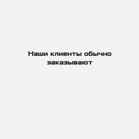
отдачи компенсирует более высокую цену материала MIRO-
®
SILVER
.
Сравнительный анализ светотехнических свойств поверхностей
из алюминия
Наши клиенты обычно
заказывают