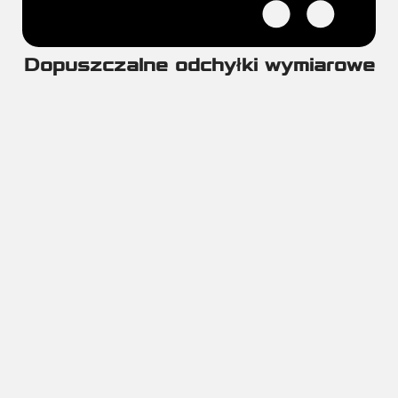
Dopuszczalne odchyłki wymiarowe
1. Dopuszczalne odchyłki wymiarów
inne niż grubość ścianki