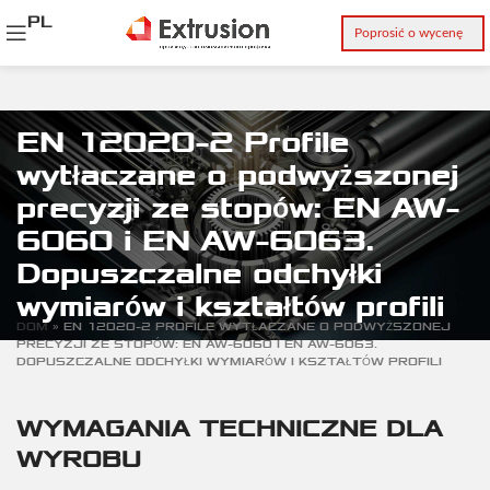
PL
Poprosić o wycenę
EN 12020-2 Profile
wytłaczane o podwyższonej
precyzji ze stopów: EN AW-
6060 i EN AW-6063.
Dopuszczalne odchyłki
wymiarów i kształtów profili
DOM
»
EN 12020-2 PROFILE WYTŁACZANE O PODWYŻSZONEJ
PRECYZJI ZE STOPÓW: EN AW-6060 I EN AW-6063.
DOPUSZCZALNE ODCHYŁKI WYMIARÓW I KSZTAŁTÓW PROFILI
WYMAGANIA TECHNICZNE DLA
WYROBU