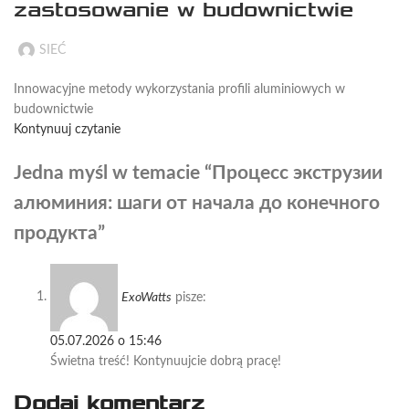
zastosowanie w budownictwie
SIEĆ
Innowacyjne metody wykorzystania profili aluminiowych w
budownictwie
Kontynuuj czytanie
Jedna myśl w temacie “
Процесс экструзии
алюминия: шаги от начала до конечного
продукта
”
ExoWatts
pisze:
05.07.2026 o 15:46
Świetna treść! Kontynuujcie dobrą pracę!
Dodaj komentarz