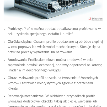
Profilowy:
Profile można poddać dodatkowemu profilowaniu w
celu uzyskania specjalnego kształtu lub reliefu.
Obróbka cieplna:
Czasami profile poddawane są obróbce cieplnej
w celu poprawy ich właściwości mechanicznych. Stosuje się na
przykład procesy wyżarzania lub hartowania.
Anodowanie:
Profile aluminiowe można anodować w celu
zapewnienia powłoki ochronnej, poprawy odporności na korozję
i nadania im dekoracyjnego wyglądu.
Obraz:
Malowanie profili pozwala na tworzenie różnorodnych
wzorów i zestawień kolorystycznych zgodnie z potrzebami
Klienta.
Renowacja mechaniczna:
W niektórych przypadkach profile
wymagają dodatkowej obróbki, takiej jak cięcie, wiercenie lub
frezowanie, w celu uzyskania pożądanych otworów lub kształtu.