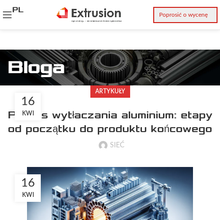
PL
Poprosić o wycenę
Bloga
ARTYKUŁY
16
Proces wytłaczania aluminium: etapy
KWI
od początku do produktu końcowego
SIEĆ
16
KWI