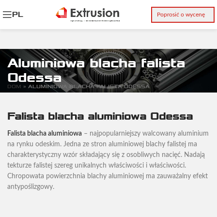
PL
Poprosić o wycenę
Aluminiowa blacha falista
Odessa
DOM
»
ALUMINIOWA BLACHA FALISTA ODESSA
Falista blacha aluminiowa Odessa
Falista blacha aluminiowa
– najpopularniejszy walcowany aluminium
na rynku odeskim. Jedna ze stron aluminiowej blachy falistej ma
charakterystyczny wzór składający się z osobliwych nacięć. Nadają
tekturze falistej szereg unikalnych właściwości i właściwości.
Chropowata powierzchnia blachy aluminiowej ma zauważalny efekt
antypoślizgowy.