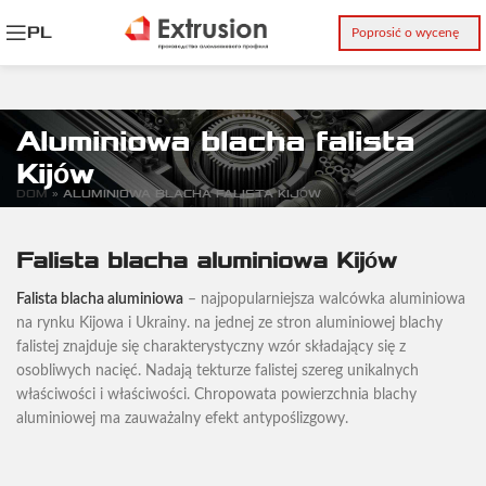
PL
Poprosić o wycenę
Aluminiowa blacha falista
Kijów
DOM
»
ALUMINIOWA BLACHA FALISTA KIJÓW
Falista blacha aluminiowa Kijów
Falista blacha aluminiowa
– najpopularniejsza walcówka aluminiowa
na rynku Kijowa i Ukrainy. na jednej ze stron aluminiowej blachy
falistej znajduje się charakterystyczny wzór składający się z
osobliwych nacięć. Nadają tekturze falistej szereg unikalnych
właściwości i właściwości. Chropowata powierzchnia blachy
aluminiowej ma zauważalny efekt antypoślizgowy.