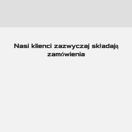
otrzymujemy grubość 2,00 mm, a nie 1,9 czy 1,95. Dodatkowo
podana grubość blachy jest grubością blachy półfabrykatu bez
uwzględnienia grubości pofałdowania. Zazwyczaj wartość ta wynosi
0,5-0,75 mm.
Nasi klienci zazwyczaj składają
zamówienia