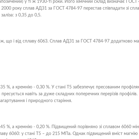
озичений) у ті ж 1930-ті роки. Його хімічний склад визначає ГОСТ 
 2000 року сплав АД31 за ГОСТ 4784-97 перестав співпадати зі спл
ліза: з 0,35 до 0,5.
і ж, що і від сплаву 6063. Сплав АД31 за ГОСТ 4784-97 додатково м
35 %, а кремнію - 0,30 %. У стані Т5 забезпечує пресованим профіля
пресується навіть за дуже складних поперечних перерізів профілів.
загартування і природного старіння.
45 %, а кремнію - 0,20 %. Підвищений порівняно зі сплавом 6060 мі
плаву 6060: у стані Т5 – до 215 МПа. Однак підвищений вміст магнію