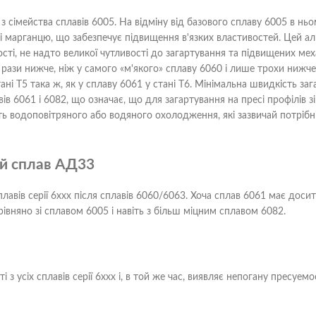
з сімейства сплавів 6005. На відміну від базового сплаву 6005 в нь
у і марганцю, що забезпечує підвищення в'язких властивостей. Цей а
ті, не надто великої чутливості до загартування та підвищених мех
рази нижче, ніж у самого «м'якого» сплаву 6060 і лише трохи нижче,
ані Т5 така ж, як у сплаву 6061 у стані Т6. Мінімальна швидкість заг
ів 6061 і 6082, що означає, що для загартування на пресі профілів з
ь водоповітряного або водяного охолодження, які зазвичай потрібн
ий сплав АД33
лавів серії 6ххх після сплавів 6060/6063. Хоча сплав 6061 має досит
рівняно зі сплавом 6005 і навіть з більш міцним сплавом 6082.
з усіх сплавів серії 6ххх і, в той же час, виявляє непогану пресуемо