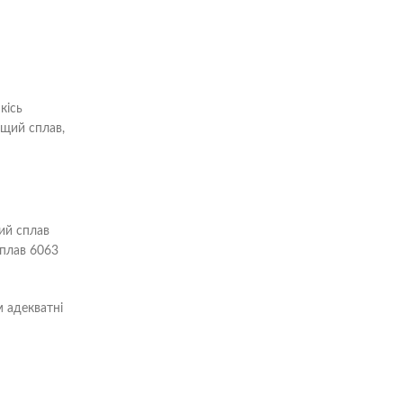
кісь
ящий сплав,
ий сплав
сплав 6063
м адекватні