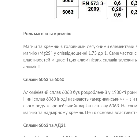
Роль магнію та кремнію
Магній та кремній є головними легуючими елементами в 
магнію (Mg2Si) у співвідношенні 1,73 до 1. Саме частки
властивостей міцності цих алюмінієвих сплавів залежить
алюмінії.
Сплави 6063 та 6060
Алюмінієвий сплав 6063 був розроблений у 1930-ті роки. 
Нині сплав 6063 іноді називають «американським» – він
свого роду «європейський» варіант сплаву 6063. На схе
магнію та надмірному кремнії. Це і є основна властивіст
Сплави 6063 та АД31