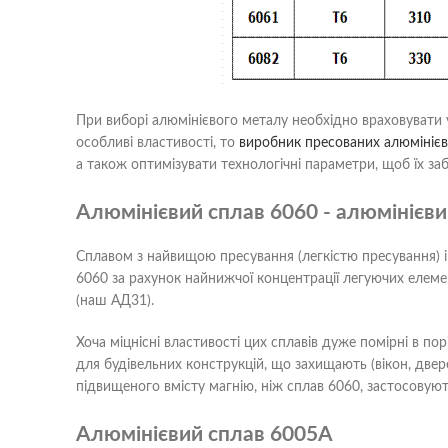
При виборі алюмінієвого металу необхідно враховувати 
особливі властивості, то
виробник пресованих алюмінієв
а також оптимізувати технологічні параметри, щоб їх за
Алюмінієвий сплав 6060 - алюмінієв
Сплавом з найвищою пресування (легкістю пресування) і
6060 за рахунок найнижчої концентрації легуючих елемен
(наш АД31).
Хоча міцнісні властивості цих сплавів дуже помірні в пор
для будівельних конструкцій, що захищають (вікон, двер
підвищеного вмісту магнію, ніж сплав 6060, застосовую
Алюмінієвий сплав 6005A