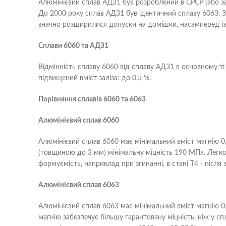
Алюмінієвий сплав АД31 був розроблений в СРСР (або зап
До 2000 року сплав АД31 був ідентичний сплаву 6063. З
значно розширилися допуски на домішки, насамперед із за
Сплави 6060 та АД31
Відмінність сплаву 6060 від сплаву АД31 в основному т
підвищений вміст заліза: до 0,5 %.
Порівняння сплавів 6060 та 6063
Алюмінієвий сплав 6060
Алюмінієвий сплав 6060 має мінімальний вміст магнію 0,
(товщиною до 3 мм) мінімальну міцність 190 МПа. Легко 
формуємість, наприклад при згинанні, в стані Т4 - після 
Алюмінієвий сплав 6063
Алюмінієвий сплав 6063 має мінімальний вміст магнію 0,
магнію забезпечує більшу гарантовану міцність, ніж у с