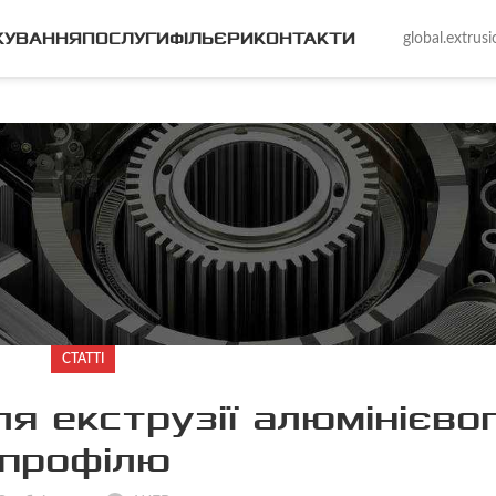
КУВАННЯ
ПОСЛУГИ
ФІЛЬЄРИ
КОНТАКТИ
global.extru
СТАТТІ
ля екструзії алюмінієво
профілю