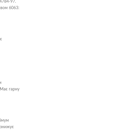
4784-97.
авом 6063:
ає
м
 Має гарну
німум
 знижує