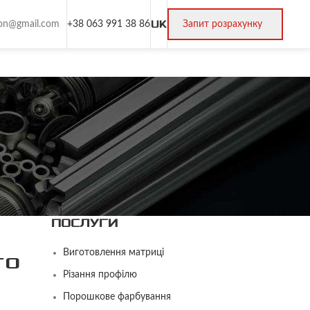
UK
sion@gmail.com
+38 063 991 38 86
Запит розрахунку
ПОСЛУГИ
Виготовлення матриці
го
Різання профілю
Порошкове фарбування