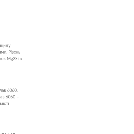
ліциду
ими. Рівень
нок Mg2Si в
лав 6060.
лав 6060 –
місті