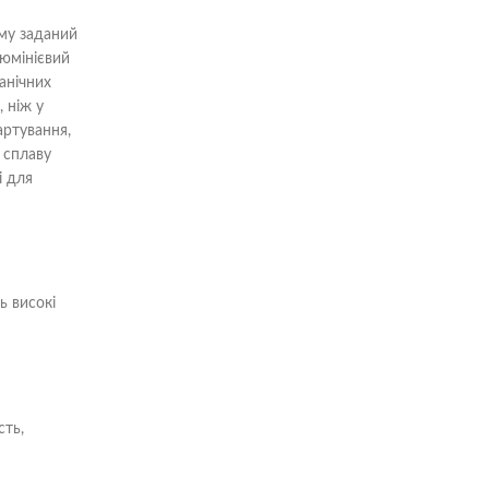
ому заданий
люмінієвий
анічних
 ніж у
артування,
і сплаву
і для
ь високі
сть,