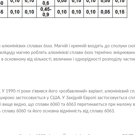
алюмінієвих сплавах 6ххх. Магній і кремній входять до сполуки си
 силіциду магнію роблять алюмінієві сплави 6ххх термічно зміцнюван
 в основному від кількості, величини і однорідності розподілу части
У 1990-ті роки з'явився його «розбавлений» варіант, алюмінієвий сп
 широко застосовується у США. У Західній Європі застосовується сп
мі вище видно, що сплави 6060 та 6063 перетинаються при малому в
ь сплаву 6060 та його основна відмінність від сплаву 6063.