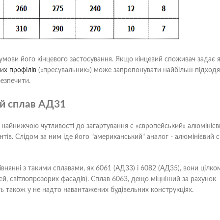
умови його кінцевого застосування. Якщо кінцевий споживач задає я
их профілів
(«пресувальник») може запропонувати найбільш підход
безпечити.
ий сплав АД31
 найнижчою чутливості до загартування є «європейський» алюмінієв
тів. Слідом за ним іде його "американський" аналог - алюмінієвий 
івнянні з такими сплавами, як 6061 (АД33) і 6082 (АД35), вони цілко
ей, світлопрозорих фасадів). Сплав 6063, дещо міцніший за рахунок
ть також у не надто навантажених будівельних конструкціях.