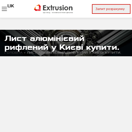
UK
Запит розрахунку
Лист алюмінієвий
рифлений у Києві купити.
ГОЛОВНА
»
ЛИСТ АЛЮМІНІЄВИЙ РИФЛЕНИЙ У КИЄВІ КУПИТИ.