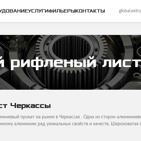
УДОВАНИЕ
УСЛУГИ
ФИЛЬЕРЫ
КОНТАКТЫ
global.ext
 рифленый лист
ст Черкассы
ниевый прокат на рынке в Черкассах . Одна из сторон алюминиев
леному алюминию ряд уникальных свойств и качеств. Шероховата